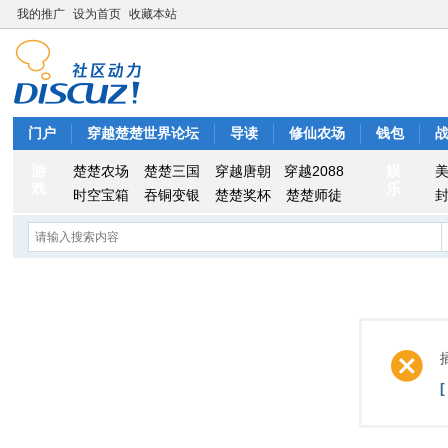
我的推广
设为首页
收藏本站
门户
穿越楚楚世界论坛
导读
修仙农场
钱包
游
娱
楚楚农场
楚楚三国
穿越唐朝
穿越2088
戏
乐
时空宝箱
吞铜变银
楚楚奖杯
楚楚师徒