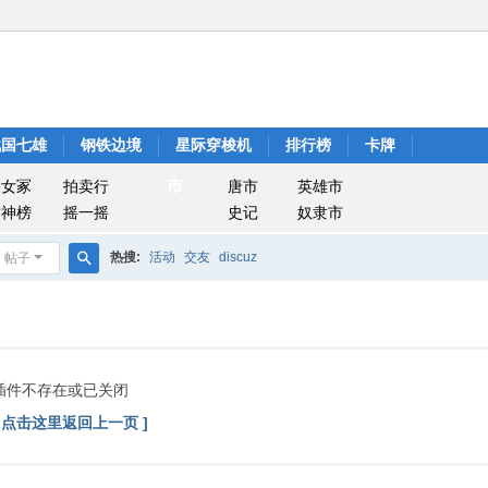
战国七雄
钢铁边境
星际穿梭机
排行榜
卡牌
市
美女冢
拍卖行
唐市
英雄市
封神榜
摇一摇
史记
奴隶市
热搜:
活动
交友
discuz
帖子
搜
索
插件不存在或已关闭
[ 点击这里返回上一页 ]